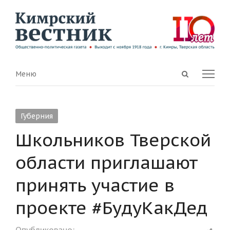
Open
Menu
Меню
search
panel
Губерния
Школьников Тверской
области приглашают
принять участие в
проекте #БудуКакДед
Shar
Опубликовано: