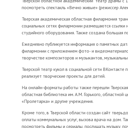
Тверской областной академический театр драмы с 13
посмотреть спектакль «Вечно живые» (режиссер Але
Тверская академическая областная филармония транс
социальных сетях филармонии размещаются ссылки 
студийного оборудования. Также создана большая п
Ежедневно публикуется информация о памятных дата
филармонии с приложением фото- и видеоматериалов
творчестве композиторов и музыкантов, музыкальные
Тверской театр кукол в социальной сети ВКонтакте 
реализует творческие проекты для детей.
На онлайн-форматы работы также перешли Тверская о
областная библиотека им. А.М. Горького, областной ц
«Пролетарка» и другие учреждения.
Кроме того, в Тверской области создан сайт тверьдо
оплаты коммунальных услуг, вызова врача на дом. Т
посмотреть фильмы и сериалы, послушать музыку, по