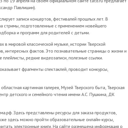
 по 19 апреля на своем официальном сайте tatd.ru предлагает
ксандр Павлишин).
лирует записи концертов, фестивалей прошлых лет. В
на стримы, подготовленные с применением новейшего
одборка и программ для родителей с детьми.
х в мировой классической музыке, истории Тверской
, интересных фактов. Это познавательные страницы о жизни и
 плейлисты, редкие видеозаписи, полезные ссылки.
показывает фрагменты спектаклей, проводит конкурсы,
бластная картинная галерея, Музей Тверского быта, Тверская
ентр детского и семейного чтения имени А.С. Пушкина, ДК
ма.рф. Здесь представлены ресурсы для заказа продуктов,
акже здесь можно пройти образовательные онлайн-курсы,
читать электронные книги. На сайте размещена информация о