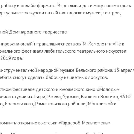
работу в онлайн-формате. Взрослые и дети могут посмотреть
иртуальные экскурсии на сайтах тверских музеев, театров,
ной Дом народного творчества.
нирована онлайн-трансляция спектакля М. Камолетти «Не в
онального фестиваля любительского театрального искусства
 2019 года.
инструментальной народной музыке Бельского района. 15 апрел
ебята смогут сделать бабочку из цветных лоскутов.
астном фестивале детского и юношеского кино «Молодым
авили студии из Твери, Ржева, Удомли, Вышнего Волочка, ЗАТО
го, Бологовского, Рамешковского районов, Московской и
спомнить открытие выставки «Гардероб Мельпомены».