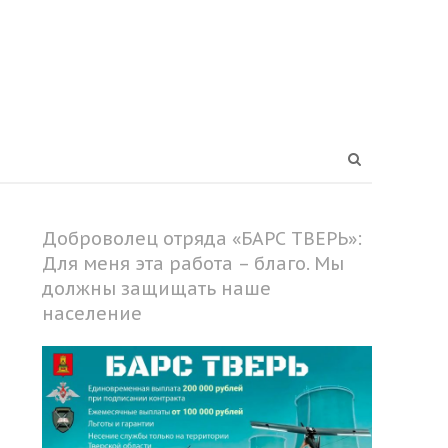
Open
search
panel
Доброволец отряда «БАРС ТВЕРЬ»:
Для меня эта работа – благо. Мы
должны защищать наше
население
Share
this