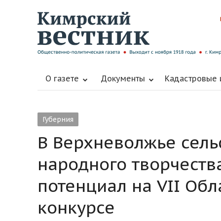
О газете
Документы
Кадастровые
Губерния
В Верхневолжье сель
народного творчеств
потенциал на VII Об
конкурсе