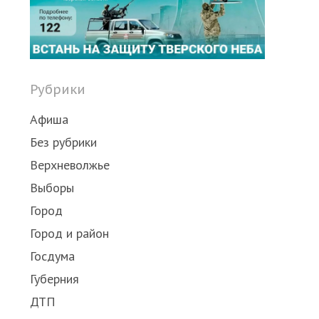
Share
this
post
Рубрики
Афиша
Без рубрики
Верхневолжье
Выборы
Город
Город и район
Госдума
Губерния
ДТП