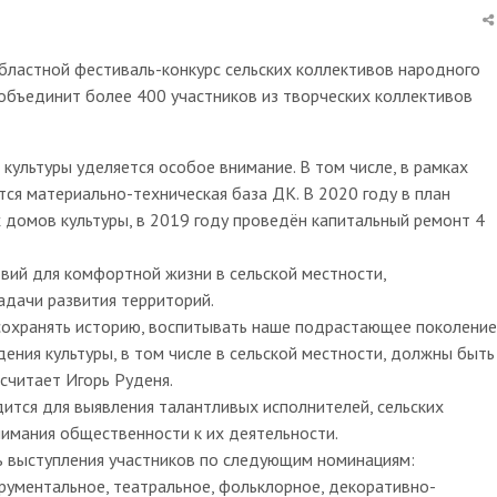
Областной фестиваль-конкурс сельских коллективов народного
 объединит более 400 участников из творческих коллективов
культуры уделяется особое внимание. В том числе, в рамках
тся материально-техническая база ДК. В 2020 году в план
 домов культуры, в 2019 году проведён капитальный ремонт 4
вий для комфортной жизни в сельской местности,
адачи развития территорий.
сохранять историю, воспитывать наше подрастающее поколение
ения культуры, в том числе в сельской местности, должны быть
считает Игорь Руденя.
ится для выявления талантливых исполнителей, сельских
нимания общественности к их деятельности.
 выступления участников по следующим номинациям:
трументальное, театральное, фольклорное, декоративно-