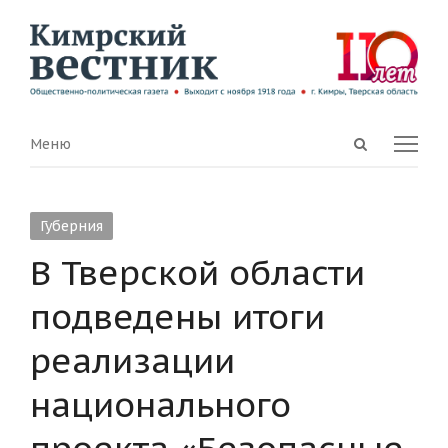
Open
Menu
Меню
search
panel
Губерния
В Тверской области
подведены итоги
реализации
национального
проекта «Безопасные