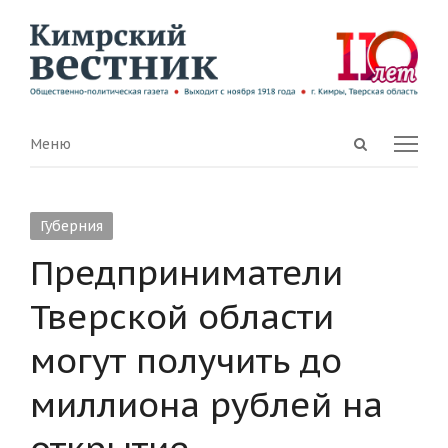
Open
Menu
Меню
search
panel
Губерния
Предприниматели
Тверской области
могут получить до
миллиона рублей на
открытие