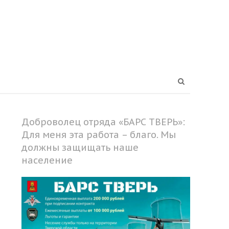
Open
search
panel
Доброволец отряда «БАРС ТВЕРЬ»:
Для меня эта работа – благо. Мы
должны защищать наше
население
Share
this
post