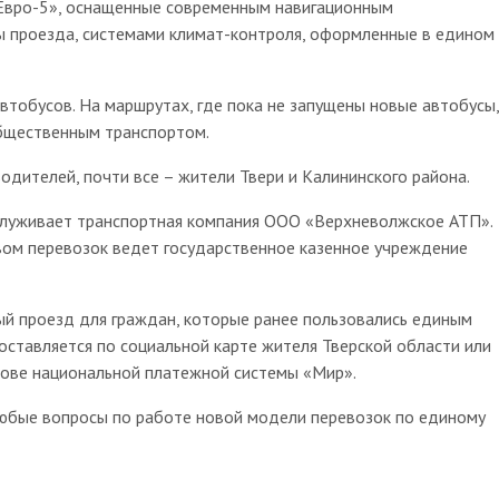
«Евро-5», оснащенные современным навигационным
ы проезда, системами климат-контроля, оформленные в едином
втобусов. На маршрутах, где пока не запущены новые автобусы,
общественным транспортом.
дителей, почти все – жители Твери и Калининского района.
служивает транспортная компания ООО «Верхневолжское АТП».
вом перевозок ведет государственное казенное учреждение
ый проезд для граждан, которые ранее пользовались единым
оставляется по социальной карте жителя Тверской области или
нове национальной платежной системы «Мир».
любые вопросы по работе новой модели перевозок по единому