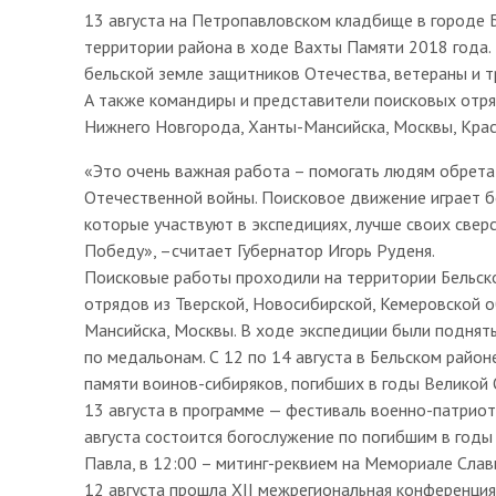
13 августа на Петропавловском кладбище в городе 
территории района в ходе Вахты Памяти 2018 года.
бельской земле защитников Отечества, ветераны и т
А также командиры и представители поисковых отря
Нижнего Новгорода, Ханты-Мансийска, Москвы, Крас
«Это очень важная работа – помогать людям обрета
Отечественной войны. Поисковое движение играет б
которые участвуют в экспедициях, лучше своих свер
Победу», –считает Губернатор Игорь Руденя.
Поисковые работы проходили на территории Бельског
отрядов из Тверской, Новосибирской, Кемеровской о
Мансийска, Москвы. В ходе экспедиции были подняты
по медальонам. С 12 по 14 августа в Бельском райо
памяти воинов-сибиряков, погибших в годы Великой 
13 августа в программе — фестиваль военно-патриот
августа состоится богослужение по погибшим в год
Павла, в 12:00 – митинг-реквием на Мемориале Сла
12 августа прошла XII межрегиональная конференция 