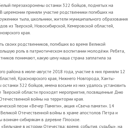
Белый перезахоронены останки 322 бойцов, поднятых на
 В церемонии приняли участие родственники погибших на
руженики тыла, школьники, жители муниципального образования
дов из Тверской, Новосибирской, Кемеровской областей,
ноярского края.
ть своих родственников, погибших во время Великой
ольшую роль в патриотическом воспитании молодёжи. Ребята,
стников понимают, какую цену наша страна заплатила за
о района в июле-августе 2018 года, участие в них приняли 12
бластей, Красноярского края, Нижнего Новгорода, Ханты-
 останки 322 бойцов, имена восьми из них удалось установить
не Тверской области проходят мероприятия, посвященные Дню
Отечественной войны на территории края.
ической песни «Вечер Памяти», акция «Свеча памяти». 14
ы Великой Отечественной войны в храме апостолов Петра и
вы воинам-сибирякам в деревне Плоское.
«Бельчане в истории Отечества: время, события, судьбы», на