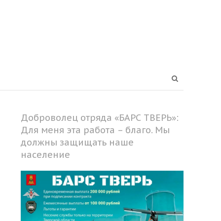
Open
search
panel
Доброволец отряда «БАРС ТВЕРЬ»:
Для меня эта работа – благо. Мы
должны защищать наше
население
Share
this