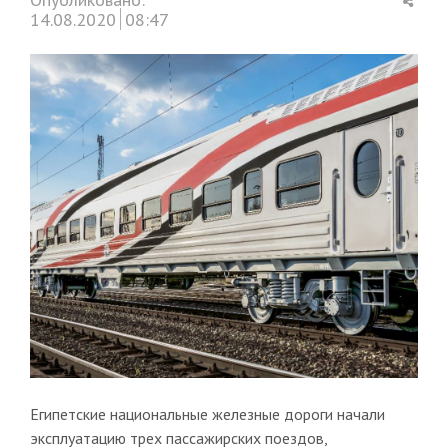
this
14.08.2020
08:47
post
Египетские национальные железные дороги начали
эксплуатацию трех пассажирских поездов,