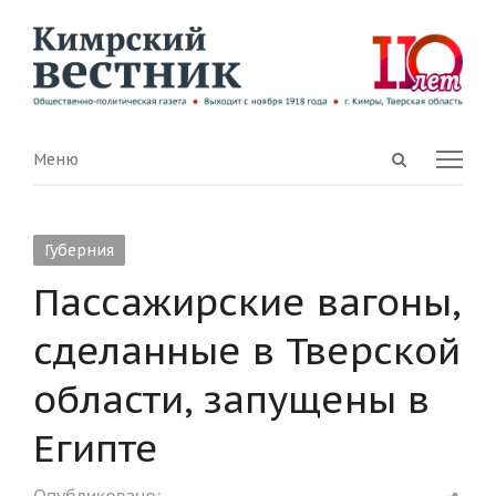
Open
Menu
Меню
search
panel
Губерния
Пассажирские вагоны,
сделанные в Тверской
области, запущены в
Египте
Shar
Опубликовано: