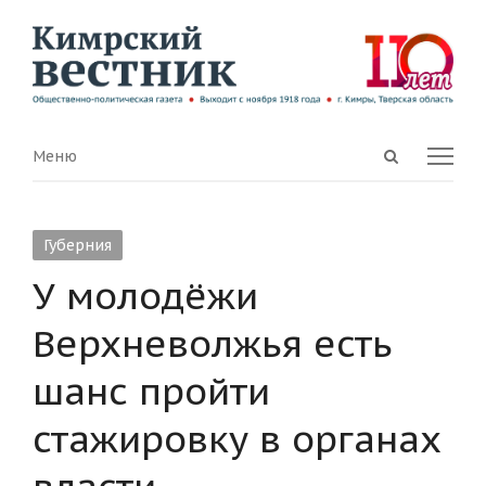
Open
Menu
Меню
search
panel
Губерния
У молодёжи
Верхневолжья есть
шанс пройти
стажировку в органах
власти