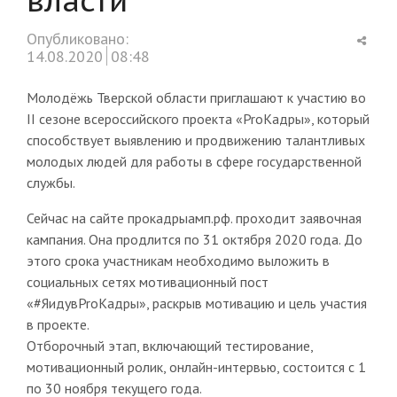
Shar
Опубликовано:
this
14.08.2020
08:48
post
Молодёжь Тверской области приглашают к участию во
II сезоне всероссийского проекта «ProKадры», который
способствует выявлению и продвижению талантливых
молодых людей для работы в сфере государственной
службы.
Сейчас на сайте прокадрыамп.рф. проходит заявочная
кампания. Она продлится по 31 октября 2020 года. До
этого срока участникам необходимо выложить в
социальных сетях мотивационный пост
«#ЯидувProКадры», раскрыв мотивацию и цель участия
в проекте.
Отборочный этап, включающий тестирование,
мотивационный ролик, онлайн-интервью, состоится с 1
по 30 ноября текущего года.