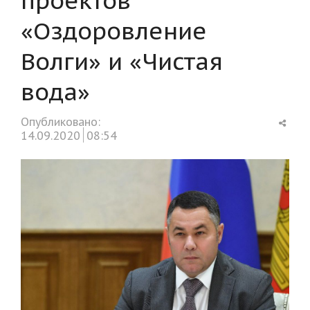
«Оздоровление
Волги» и «Чистая
вода»
Shar
Опубликовано:
this
14.09.2020
08:54
post