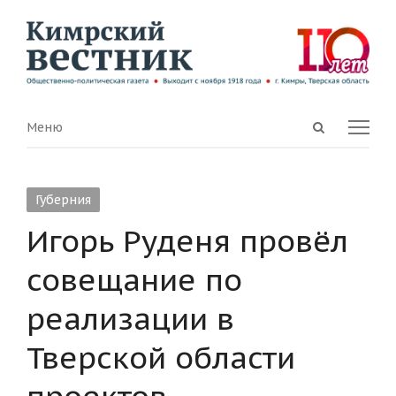
Open
Menu
Меню
search
panel
Губерния
Игорь Руденя провёл
совещание по
реализации в
Тверской области
проектов