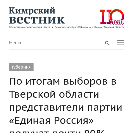
Open
Menu
Меню
search
panel
Губерния
По итогам выборов в
Тверской области
представители партии
«Единая Россия»
получат почти 80%