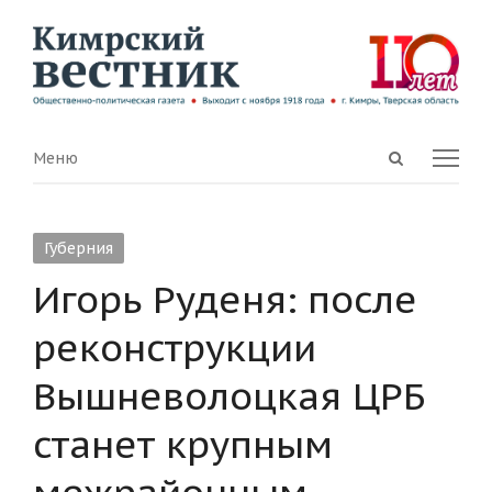
Open
Menu
Меню
search
panel
Губерния
Игорь Руденя: после
реконструкции
Вышневолоцкая ЦРБ
станет крупным
межрайонным