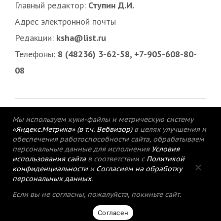
Главный редактор:
Ступин Д.И.
Адрес электронной почты
Редакции:
ksha@list.ru
Телефоны:
8 (48236) 3-62-58, +7-905-608-80-
08
Мы используем куки-файлы и метрическую систему
«Яндекс.Метрика» (в т.ч. Вебвизор)
в целях улучшения и
обеспечения работоспособности сайта, обрабатываем
персональные данные для исполнения
Условия
использования сайта
в соответствии с
Политикой
конфиденциальности
и
Согласием на обработку
персональных данных
.
© 2015-2021 Редакция газеты «Кимрский
Если вы не согласны, пожалуйста, покиньте сайт.
вестник».
Согласен
Политика конфиденциальности