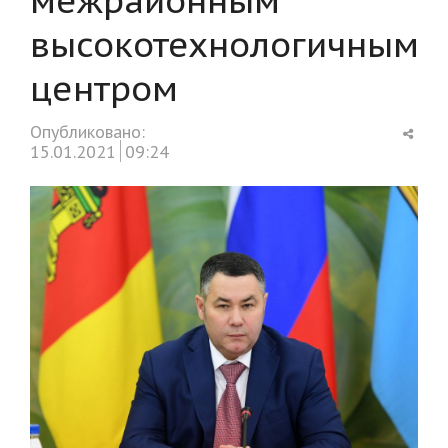
высокотехнологичным
центром
Shar
Опубликовано:
this
15.01.2021
09:24
post