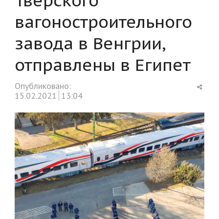
вагоностроительного
завода в Венгрии,
отправлены в Египет
Shar
Опубликовано:
this
15.02.2021
13:04
post