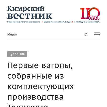
Open
Menu
Меню
search
panel
Губерния
Первые вагоны,
собранные из
комплектующих
производства
Тверского