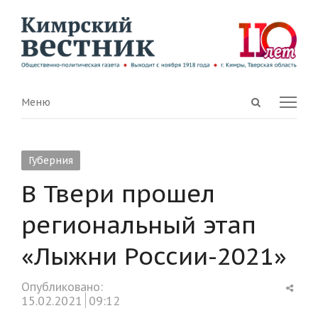
Open
Menu
Меню
search
panel
Губерния
В Твери прошел
региональный этап
«Лыжни России-2021»
Shar
Опубликовано:
this
15.02.2021
09:12
post