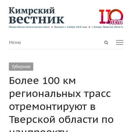
Open
Menu
Меню
search
panel
Губерния
Более 100 км
региональных трасс
отремонтируют в
Тверской области по
нацпроекту