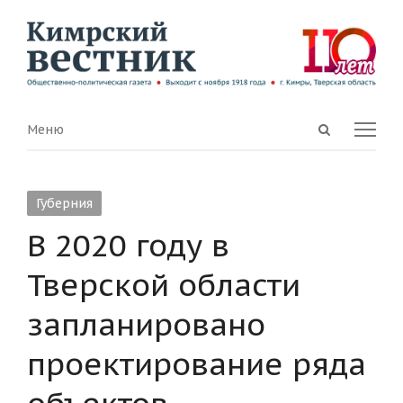
Open
Menu
Меню
search
panel
Губерния
В 2020 году в
Тверской области
запланировано
проектирование ряда
объектов