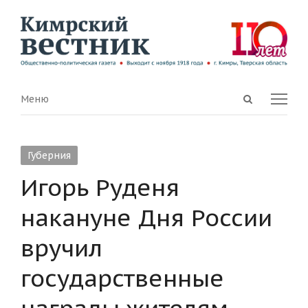
Open
Menu
Меню
search
panel
Губерния
Игорь Руденя
накануне Дня России
вручил
государственные
награды жителям