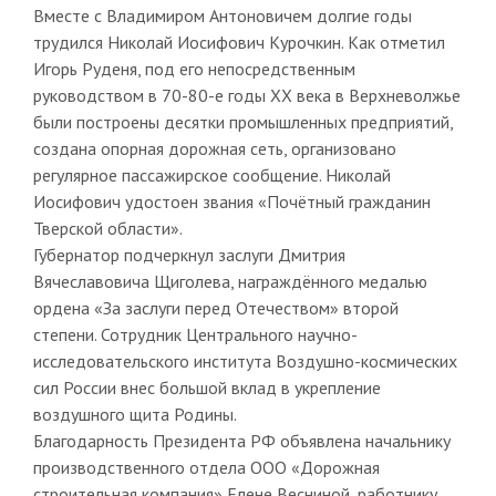
Вместе с Владимиром Антоновичем долгие годы
трудился Николай Иосифович Курочкин. Как отметил
Игорь Руденя, под его непосредственным
руководством в 70-80-е годы XX века в Верхневолжье
были построены десятки промышленных предприятий,
создана опорная дорожная сеть, организовано
регулярное пассажирское сообщение. Николай
Иосифович удостоен звания «Почётный гражданин
Тверской области».
Губернатор подчеркнул заслуги Дмитрия
Вячеславовича Щиголева, награждённого медалью
ордена «За заслуги перед Отечеством» второй
степени. Сотрудник Центрального научно-
исследовательского института Воздушно-космических
сил России внес большой вклад в укрепление
воздушного щита Родины.
Благодарность Президента РФ объявлена начальнику
производственного отдела ООО «Дорожная
строительная компания» Елене Весниной, работнику