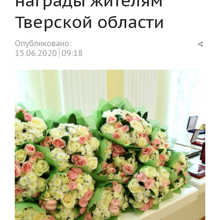
Тверской области
Shar
Опубликовано:
this
15.06.2020
09:18
post