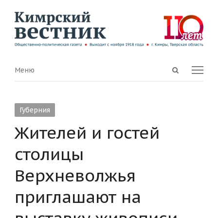
Open
Menu
Меню
search
panel
Губерния
Жителей и гостей
столицы
Верхневолжья
приглашают на
выставку живописи