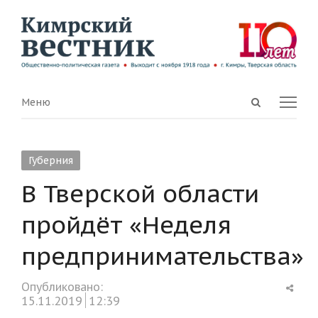
Open
Menu
Меню
search
panel
Губерния
В Тверской области
пройдёт «Неделя
предпринимательства»
Shar
Опубликовано:
this
15.11.2019
12:39
post