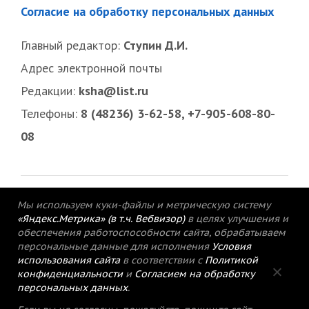
Согласие на обработку персональных данных
Главный редактор:
Ступин Д.И.
Адрес электронной почты
Редакции:
ksha@list.ru
Телефоны:
8 (48236) 3-62-58, +7-905-608-80-
08
Мы используем куки-файлы и метрическую систему
«Яндекс.Метрика» (в т.ч. Вебвизор)
в целях улучшения и
обеспечения работоспособности сайта, обрабатываем
персональные данные для исполнения
Условия
использования сайта
в соответствии с
Политикой
конфиденциальности
и
Согласием на обработку
персональных данных
.
© 2015-2021 Редакция газеты «Кимрский