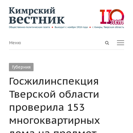
Open
Menu
Меню
search
panel
Губерния
Госжилинспекция
Тверской области
проверила 153
многоквартирных
дома на предмет