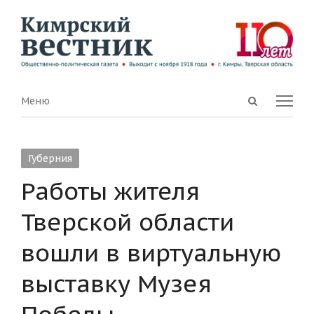
Open
Menu
Меню
search
panel
Губерния
Работы жителя
Тверской области
вошли в виртуальную
выставку Музея
Победы