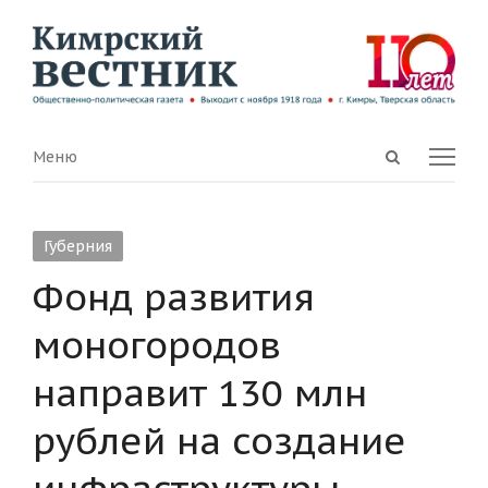
Open
Menu
Меню
search
panel
Губерния
Фонд развития
моногородов
направит 130 млн
рублей на создание
инфраструктуры