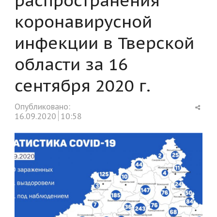
коронавирусной
инфекции в Тверской
области за 16
сентября 2020 г.
Shar
Опубликовано:
this
16.09.2020
10:58
post