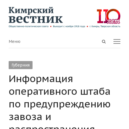
Open
Menu
Меню
search
panel
Губерния
Информация
оперативного штаба
по предупреждению
завоза и
распространения