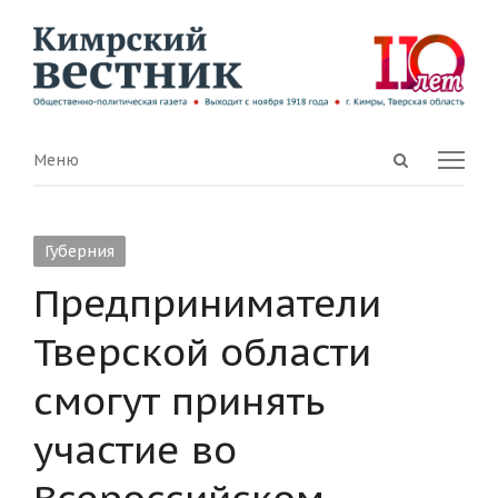
Open
Menu
Меню
search
panel
Губерния
Предприниматели
Тверской области
смогут принять
участие во
Всероссийском