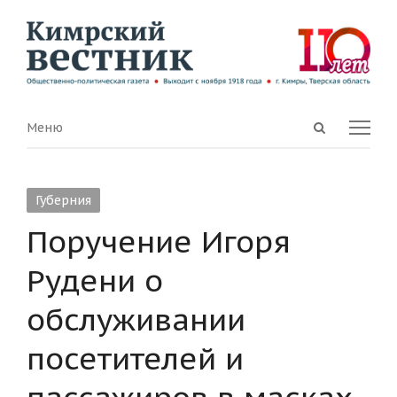
Open
Menu
Меню
search
panel
Губерния
Поручение Игоря
Рудени о
обслуживании
посетителей и
пассажиров в масках