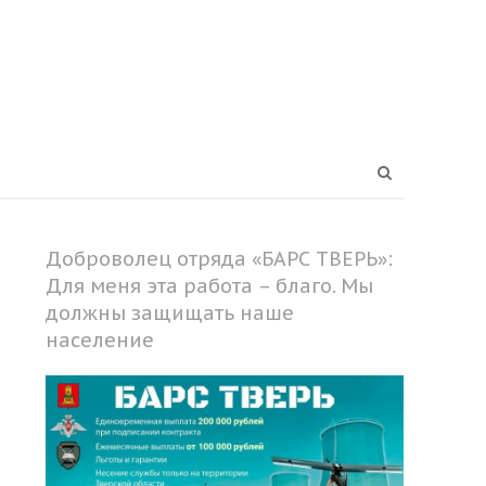
Open
search
panel
Доброволец отряда «БАРС ТВЕРЬ»:
Для меня эта работа – благо. Мы
должны защищать наше
население
Share
this