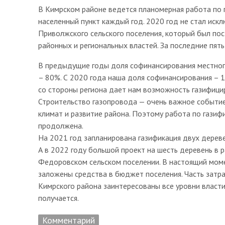
В Кимрском районе ведется планомерная работа по 
населенный пункт каждый год. 2020 год не стал иск
Приволжского сельского поселения, который был пос
районных и региональных властей. За последние пять
В предыдущие годы доля софинансирования местног
– 80%. С 2020 года наша доля софинансирования –
со стороны региона дает нам возможность газифици
Строительство газопровода — очень важное событие
климат и развитие района. Поэтому работа по газиф
продолжена.
На 2021 год запланирована газификация двух дереве
А в 2022 году большой проект на шесть деревень в
Федоровском сельском поселении. В настоящий моме
заложены средства в бюджет поселения. Часть затр
Кимрского района заинтересованы все уровни власти
получается.
Комментарий