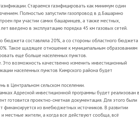
газификации. Стараемся газифицировать как минимум один
лючением. Полностью запустили газопровод в д.Башарино
троен при участии самих башаринцев, а также местных,
 лет введено в эксплуатацию порядка 45 км газовых сетей.
о бюджета составляла 20%, а со стороны областного бюджета
 10%. Такое щадящее отношение к муниципальным образованиям
ровать еще больше населенных пунктов.
. Это возможность качественно изменить инвестиционный
икации населенных пунктов Кимрского района будет
нь в Центральном сельском поселении.
 рамках Адресной инвестиционной программы будет реализован 
нт готовится проектно-сметная документация. Для этого были
ат финансируется из внебюджетных источников. В развитии
 и местные жители, а когда все действуют сообща, всё