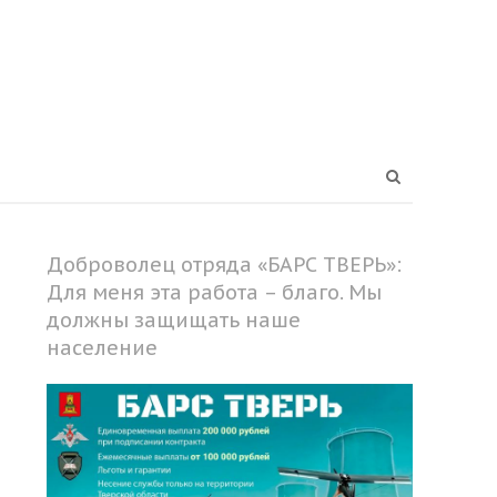
Open
search
panel
Доброволец отряда «БАРС ТВЕРЬ»:
Для меня эта работа – благо. Мы
должны защищать наше
население
Share
this