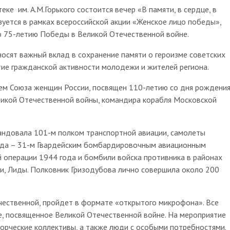
 им. А.М.Горького состоится вечер «В памяти, в сердце, в
уется в рамках всероссийской акции «Женское лицо победы»,
но 75-летию Победы в Великой Отечественной войне.
носят важный вклад в сохранение памяти о героизме советских
тие гражданской активности молодежи и жителей региона.
 Союза женщин России, посвящен 110-летию со дня рождени
ликой Отечественной войны, командира корабля Московской
довала 101-м полком транспортной авиации, самолеты
 года – 31-м Гвардейским бомбардировочным авиационным
й операции 1944 года и бомбили войска противника в районах
щи, Лиды. Полковник Гризодубова лично совершила около 200
ственной, пройдет в формате «открытого микрофона». Все
, посвященное Великой Отечественной войне. На мероприятие
ворческие коллективы, а также люди с особыми потребностями.