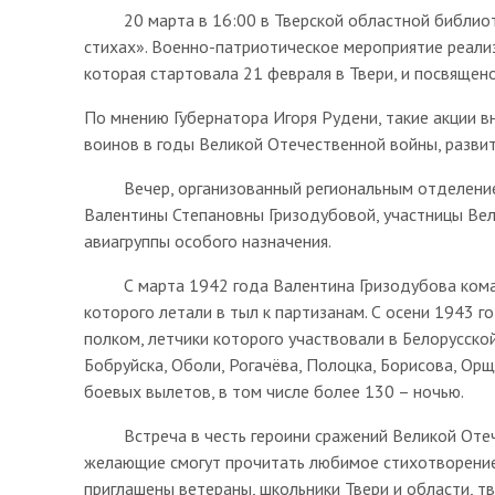
20 марта в 16:00 в Тверской областной библиотеке
стихах». Военно-патриотическое мероприятие реализ
которая стартовала 21 февраля в Твери, и посвяще
По мнению Губернатора Игоря Рудени, такие акции в
воинов в годы Великой Отечественной войны, разви
Вечер, организованный региональным отделением
Валентины Степановны Гризодубовой, участницы Ве
авиагруппы особого назначения.
С марта 1942 года Валентина Гризодубова коман
которого летали в тыл к партизанам. С осени 1943
полком, летчики которого участвовали в Белорусско
Бобруйска, Оболи, Рогачёва, Полоцка, Борисова, Ор
боевых вылетов, в том числе более 130 – ночью.
Встреча в честь героини сражений Великой Отече
желающие смогут прочитать любимое стихотворение
приглашены ветераны, школьники Твери и области, т