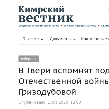
О газете
Документы
Кадастровые
Губерния
В Твери вспомнят по
Отечественной войны
Гризодубовой
Опубликовано:
17.03.2020
12:09