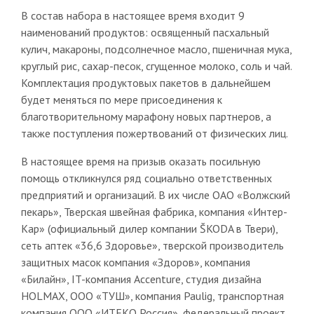
В состав набора в настоящее время входит 9
наименований продуктов: освященный пасхальный
кулич, макароны, подсолнечное масло, пшеничная мука,
круглый рис, сахар-песок, сгущенное молоко, соль и чай.
Комплектация продуктовых пакетов в дальнейшем
будет меняться по мере присоединения к
благотворительному марафону новых партнеров, а
также поступления пожертвований от физических лиц.
В настоящее время на призыв оказать посильную
помощь откликнулся ряд социально ответственных
предприятий и организаций. В их числе ОАО «Волжский
пекарь», Тверская швейная фабрика, компания «Интер-
Кар» (официальный дилер компании ŠKODA в Твери),
сеть аптек «36,6 Здоровье», тверской производитель
защитных масок компания «Здоров», компания
«Билайн», IT-компания Accenture, студия дизайна
HOLMAX, ООО «ТУШ», компания Paulig, транспортная
компания ООО «ИТЕКО Россия», федеральный проект