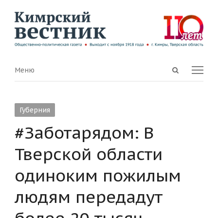
Open
Menu
Меню
search
panel
Губерния
#Заботарядом: В
Тверской области
одиноким пожилым
людям передадут
более 20 тысяч