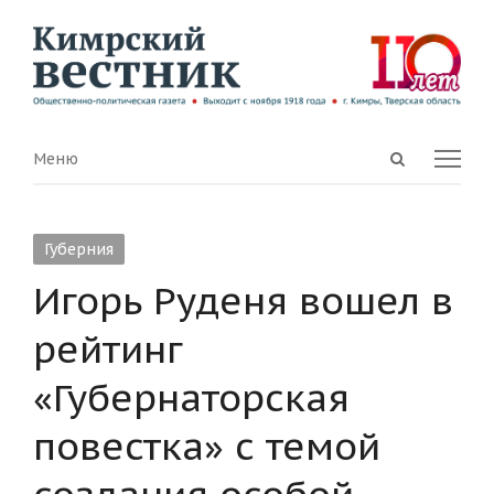
Open
Menu
Меню
search
panel
Губерния
Игорь Руденя вошел в
рейтинг
«Губернаторская
повестка» с темой
создания особой