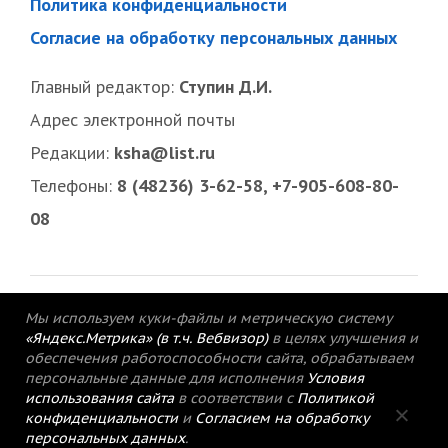
Политика конфиденциальности
Согласие на обработку персональных данных
Главный редактор:
Ступин Д.И.
Адрес электронной почты
Редакции:
ksha@list.ru
Телефоны:
8 (48236) 3-62-58, +7-905-608-80-
08
Мы используем куки-файлы и метрическую систему
«Яндекс.Метрика» (в т.ч. Вебвизор)
в целях улучшения и
обеспечения работоспособности сайта, обрабатываем
персональные данные для исполнения
Условия
использования сайта
в соответствии с
Политикой
конфиденциальности
и
Согласием на обработку
персональных данных
.
© 2015-2021 Редакция газеты «Кимрский