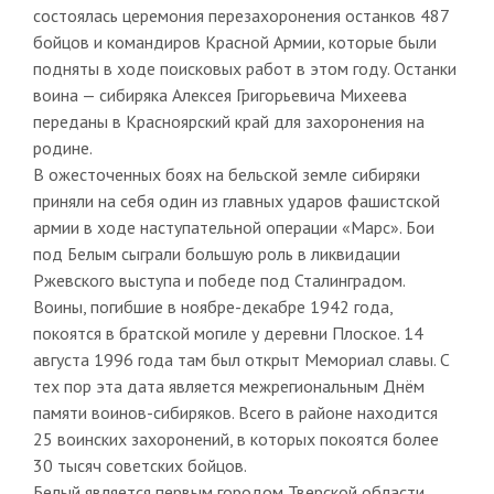
состоялась церемония перезахоронения останков 487
бойцов и командиров Красной Армии, которые были
подняты в ходе поисковых работ в этом году. Останки
воина — сибиряка Алексея Григорьевича Михеева
переданы в Красноярский край для захоронения на
родине.
В ожесточенных боях на бельской земле сибиряки
приняли на себя один из главных ударов фашистской
армии в ходе наступательной операции «Марс». Бои
под Белым сыграли большую роль в ликвидации
Ржевского выступа и победе под Сталинградом.
Воины, погибшие в ноябре-декабре 1942 года,
покоятся в братской могиле у деревни Плоское. 14
августа 1996 года там был открыт Мемориал славы. С
тех пор эта дата является межрегиональным Днём
памяти воинов-сибиряков. Всего в районе находится
25 воинских захоронений, в которых покоятся более
30 тысяч советских бойцов.
Белый является первым городом Тверской области,