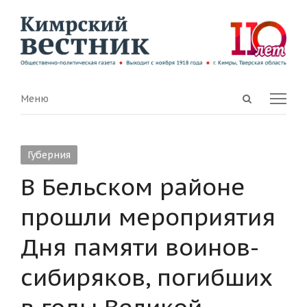
Open
Menu
Меню
search
panel
Губерния
В Бельском районе
прошли мероприятия
Дня памяти воинов-
сибиряков, погибших
в годы Великой