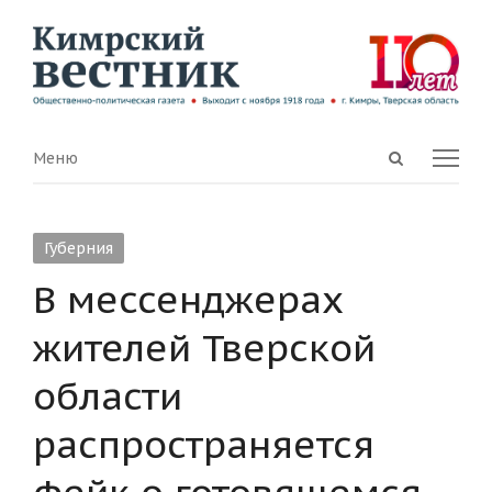
Open
Menu
Меню
search
panel
Губерния
В мессенджерах
жителей Тверской
области
распространяется
фейк о готовящемся