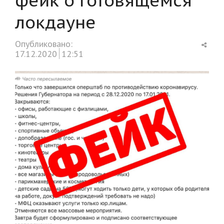
локдауне
Shar
Опубликовано:
this
17.12.2020
12:51
post