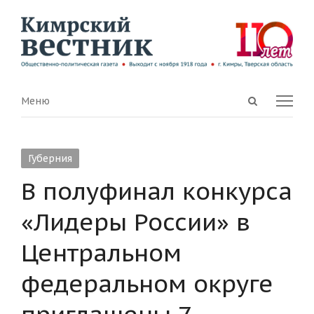
Open
Menu
Меню
search
panel
Губерния
В полуфинал конкурса
«Лидеры России» в
Центральном
федеральном округе
приглашены 7