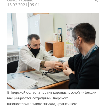
this
18.02.2021
09:01
post
В Тверской области против коронавирусной инфекции
вакцинируются сотрудники Тверского
вагоностроительного завода, крупнейшего