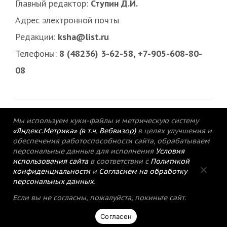
Главный редактор:
Ступин Д.И.
Адрес электронной почты
Редакции:
ksha@list.ru
Телефоны:
8 (48236) 3-62-58, +7-905-608-80-
08
Мы используем куки-файлы и метрическую систему
«Яндекс.Метрика» (в т.ч. Вебвизор)
в целях улучшения и
обеспечения работоспособности сайта, обрабатываем
персональные данные для исполнения
Условия
использования сайта
в соответствии с
Политикой
конфиденциальности
и
Согласием на обработку
персональных данных
.
© 2015-2021 Редакция газеты «Кимрский
Если вы не согласны, пожалуйста, покиньте сайт.
вестник».
Согласен
Политика конфиденциальности