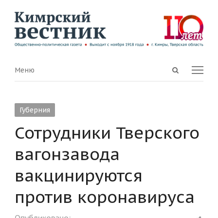
Open
Menu
Меню
search
panel
Губерния
Сотрудники Тверского
вагонзавода
вакцинируются
против коронавируса
Shar
Опубликовано: