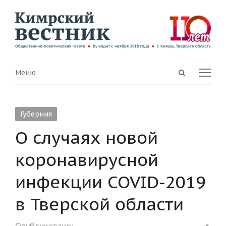
Open
Menu
Меню
search
panel
Губерния
О случаях новой
коронавирусной
инфекции COVID-2019
в Тверской области
Shar
Опубликовано: