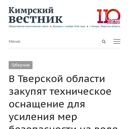
Open
Menu
Меню
search
panel
Губерния
В Тверской области
закупят техническое
оснащение для
усиления мер
безопасности на воде