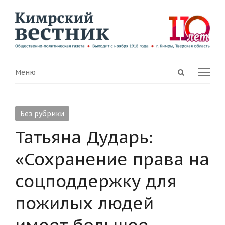
Open
Menu
Меню
search
panel
Без рубрики
Татьяна Дударь:
«Сохранение права на
соцподдержку для
пожилых людей
имеет большое