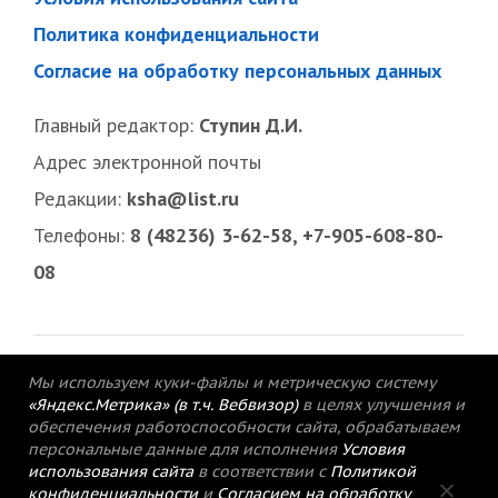
Политика конфиденциальности
Согласие на обработку персональных данных
Главный редактор:
Ступин Д.И.
Адрес электронной почты
Редакции:
ksha@list.ru
Телефоны:
8 (48236) 3-62-58, +7-905-608-80-
08
Мы используем куки-файлы и метрическую систему
«Яндекс.Метрика» (в т.ч. Вебвизор)
в целях улучшения и
обеспечения работоспособности сайта, обрабатываем
персональные данные для исполнения
Условия
использования сайта
в соответствии с
Политикой
конфиденциальности
и
Согласием на обработку