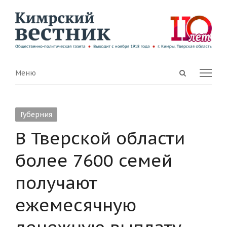
Open
Menu
Меню
search
panel
Губерния
В Тверской области
более 7600 семей
получают
ежемесячную
денежную выплату