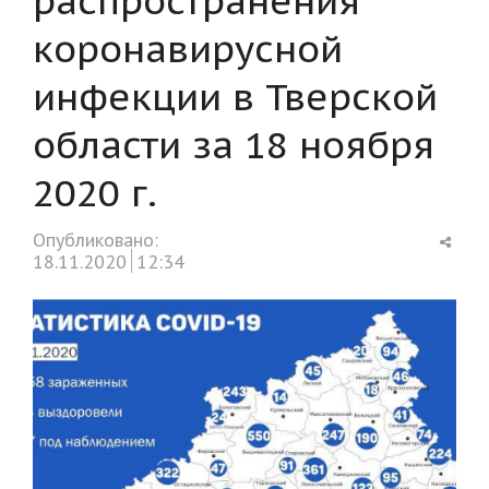
коронавирусной
инфекции в Тверской
области за 18 ноября
2020 г.
Shar
Опубликовано:
this
18.11.2020
12:34
post