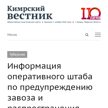
Open
Menu
Меню
search
panel
Губерния
Информация
оперативного штаба
по предупреждению
завоза и
распространения