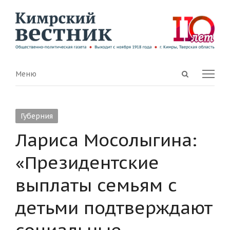
Open
Menu
Меню
search
panel
Губерния
Лариса Мосолыгина:
«Президентские
выплаты семьям с
детьми подтверждают
социальные