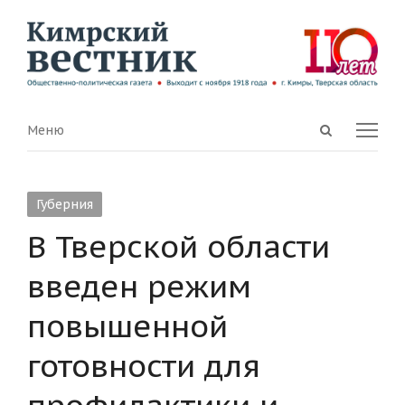
Open
Menu
Меню
search
panel
Губерния
В Тверской области
введен режим
повышенной
готовности для
профилактики и