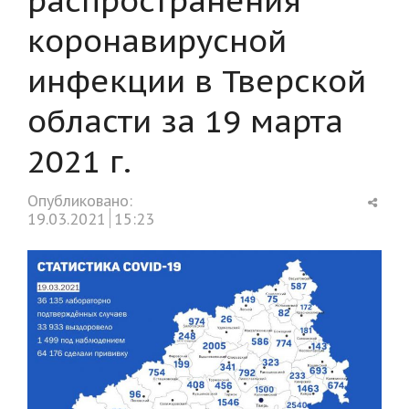
коронавирусной
инфекции в Тверской
области за 19 марта
2021 г.
Shar
Опубликовано:
this
19.03.2021
15:23
post