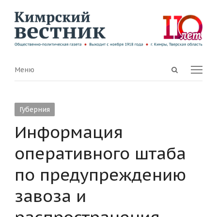
Open
Menu
Меню
search
panel
Губерния
Информация
оперативного штаба
по предупреждению
завоза и
распространения