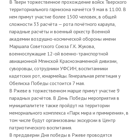
В Твери торжественное прохождение войск Тверского
территориального гарнизона начнётся 9 мая в 11.00. В
нем примут участие более 1500 человек, в общей
сложности 33 расчёта — рота почётного караула,
парадные расчёты и военный оркестр Военной
академии воздушно-космической обороны имени
Маршала Советского Союза Г.К. Жукова,
военнослужащие 12-ой военно-транспортной
авиационной Мгинской Краснознаменной дивизии,
суворовцы, сотрудники УФСИН, воспитанники
кадетских рот, юнармейцы. Генеральная репетиция у
Обелиска Победы состоится 7 мая.
В Ржеве в торжественном марше примут участие 9
парадных расчётов. В День Победы мероприятия в
муниципалитете также пройдут на территории
мемориального комплекса «Парк мира и примирения», в
том числе будут организованы экскурсии в Центр
патриотического воспитания.
В преддверии Дня победы в Ржеве проводятся