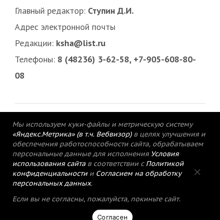
Главный редактор:
Ступин Д.И.
Адрес электронной почты
Редакции:
ksha@list.ru
Телефоны:
8 (48236) 3-62-58, +7-905-608-80-
08
Мы используем куки-файлы и метрическую систему
«Яндекс.Метрика» (в т.ч. Вебвизор)
в целях улучшения и
обеспечения работоспособности сайта, обрабатываем
персональные данные для исполнения
Условия
использования сайта
в соответствии с
Политикой
конфиденциальности
и
Согласием на обработку
персональных данных
.
© 2015-2021 Редакция газеты «Кимрский
Если вы не согласны, пожалуйста, покиньте сайт.
вестник».
Согласен
Политика конфиденциальности