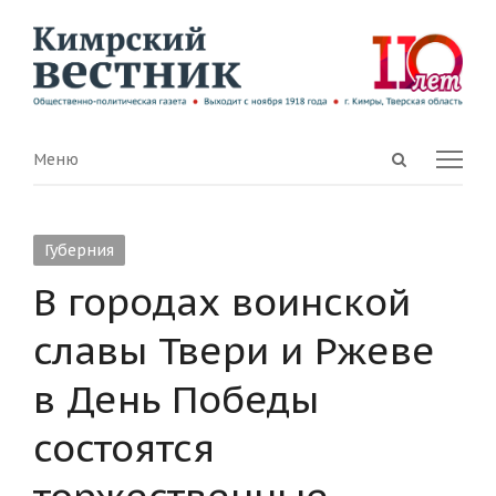
Open
Menu
Меню
search
panel
Губерния
В городах воинской
славы Твери и Ржеве
в День Победы
состоятся
торжественные