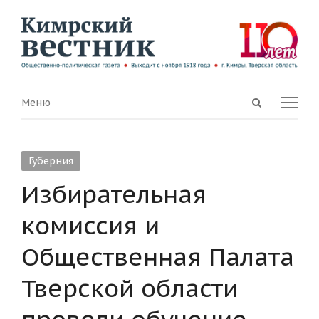
Open
Menu
Меню
search
panel
Губерния
Избирательная
комиссия и
Общественная Палата
Тверской области
провели обучение