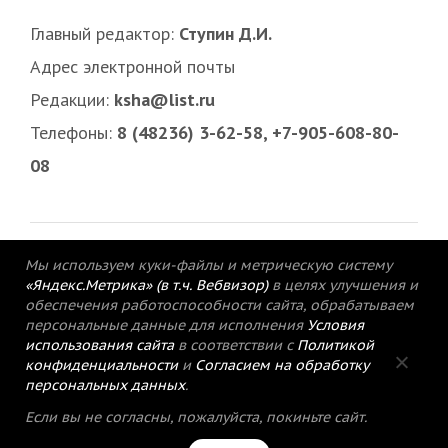
Главный редактор:
Ступин Д.И.
Адрес электронной почты
Редакции:
ksha@list.ru
Телефоны:
8 (48236) 3-62-58, +7-905-608-80-
08
Мы используем куки-файлы и метрическую систему
«Яндекс.Метрика» (в т.ч. Вебвизор)
в целях улучшения и
обеспечения работоспособности сайта, обрабатываем
персональные данные для исполнения
Условия
использования сайта
в соответствии с
Политикой
конфиденциальности
и
Согласием на обработку
персональных данных
.
© 2015-2021 Редакция газеты «Кимрский
Если вы не согласны, пожалуйста, покиньте сайт.
вестник».