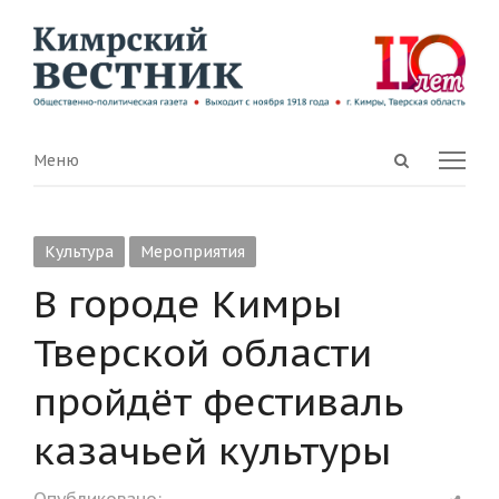
Open
Menu
Меню
search
panel
Культура
Мероприятия
В городе Кимры
Тверской области
пройдёт фестиваль
казачьей культуры
Shar
Опубликовано: