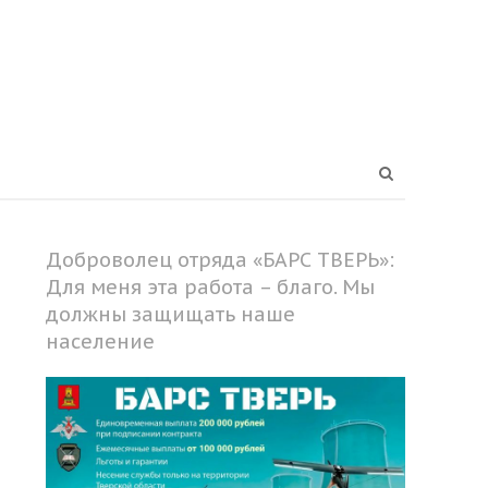
Open
search
panel
Доброволец отряда «БАРС ТВЕРЬ»:
Для меня эта работа – благо. Мы
должны защищать наше
население
Share
this