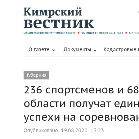
О газете
Документы
Кадастровые
Губерния
236 спортсменов и 6
области получат еди
успехи на соревнова
Опубликовано:
19.08.2020
13:23