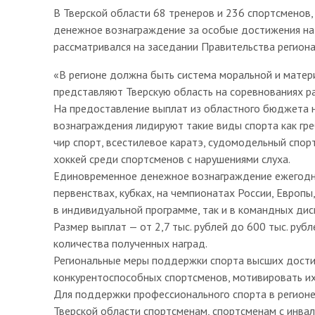
В Тверской области 68 тренеров и 236 спортсменов,
денежное вознаграждение за особые достижения на 
рассматривался на заседании Правительства региона
«В регионе должна быть система моральной и матер
представляют Тверскую область на соревнованиях ра
На предоставление выплат из областного бюджета н
вознаграждения лидируют такие виды спорта как гре
чир спорт, всестилевое каратэ, судомодельный спорт
хоккей среди спортсменов с нарушениями слуха.
Единовременное денежное вознаграждение ежегодно
первенствах, кубках, на чемпионатах России, Европы
в индивидуальной программе, так и в командных дис
Размер выплат — от 2,7 тыс. рублей до 600 тыс. руб
количества полученных наград.
Региональные меры поддержки спорта высших дости
конкурентоспособных спортсменов, мотивировать их
Для поддержки профессионального спорта в регион
Тверской области спортсменам, спортсменам с инва