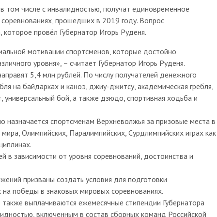
 в том числе с инвалидностью, получат единовременное
соревнованиях, прошедших в 2019 году. Вопрос
, которое провёл Губернатор Игорь Руденя.
иальной мотивации спортсменов, которые достойно
зличного уровня», – считает Губернатор Игорь Руденя.
аправят 5,4 млн рублей. По числу получателей денежного
бля на байдарках и каноэ, джиу-джитсу, академическая гребля,
, универсальный бой, а также дзюдо, спортивная ходьба и
 назначается спортсменам Верхневолжья за призовые места в
, мира, Олимпийских, Паралимпийских, Сурдлимпийских играх как
циплинах.
лей в зависимости от уровня соревнований, достоинства и
жений призваны создать условия для подготовки
 на победы в знаковых мировых соревнованиях.
е также выплачиваются ежемесячные стипендии Губернатора
лидностью, включенным в состав сборных команд Российской