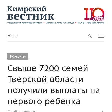
Open
Menu
Меню
search
panel
Губерния
Свыше 7200 семей
Тверской области
получили выплаты на
первого ребенка
Shar
Опубликовано: