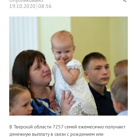
this
19.10.2020
08:56
post
В Тверской области 7257 семей ежемесячно получают
денежную выплату в связи с рождением или