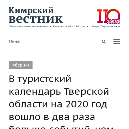
Open
Menu
Меню
search
panel
Губерния
В туристский
календарь Тверской
области на 2020 год
вошло в два раза
больше событий, чем