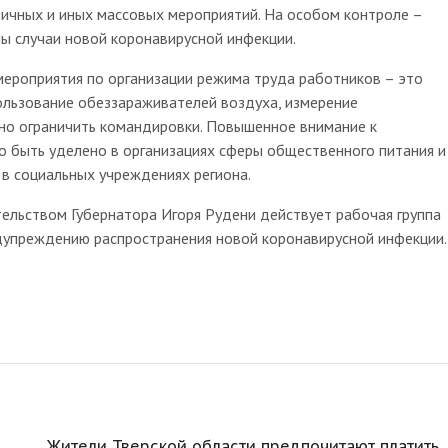
ичных и иных массовых мероприятий. На особом контроле –
ны случаи новой коронавирусной инфекции.
ероприятия по организации режима труда работников – это
ользование обеззараживателей воздуха, измерение
но ограничить командировки. Повышенное внимание к
 быть уделено в организациях сферы общественного питания и
в социальных учреждениях региона.
ельством Губернатора Игоря Рудени действует рабочая группа
дупреждению распространения новой коронавирусной инфекции.
Жители Тверской области предпочитают платить