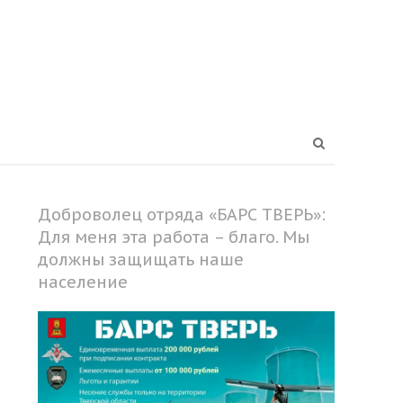
Open
search
panel
Доброволец отряда «БАРС ТВЕРЬ»:
Для меня эта работа – благо. Мы
должны защищать наше
население
Share
this
post