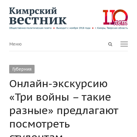
Open
Menu
Меню
search
panel
Губерния
Онлайн-экскурсию
«Три войны – такие
разные» предлагают
посмотреть
студентам,