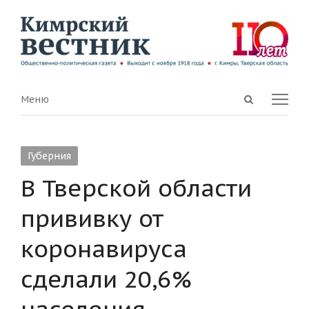
Open
Menu
Меню
search
panel
Губерния
В Тверской области
прививку от
коронавируса
сделали 20,6%
населения,