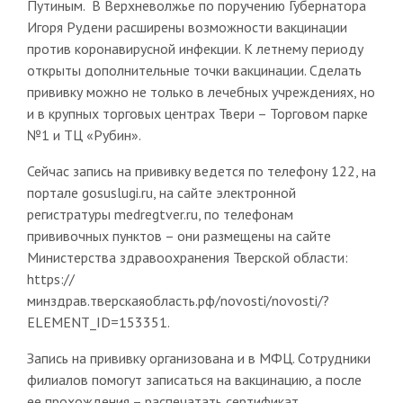
Путиным. В Верхневолжье по поручению Губернатора
Игоря Рудени расширены возможности вакцинации
против коронавирусной инфекции. К летнему периоду
открыты дополнительные точки вакцинации. Сделать
прививку можно не только в лечебных учреждениях, но
и в крупных торговых центрах Твери – Торговом парке
№1 и ТЦ «Рубин».
Сейчас запись на прививку ведется по телефону 122, на
портале gosuslugi.ru, на сайте электронной
регистратуры medregtver.ru, по телефонам
прививочных пунктов – они размещены на сайте
Министерства здравоохранения Тверской области:
https://
минздрав.тверскаяобласть.рф/novosti/novosti/?
ELEMENT_ID=153351.
Запись на прививку организована и в МФЦ. Сотрудники
филиалов помогут записаться на вакцинацию, а после
ее прохождения – распечатать сертификат