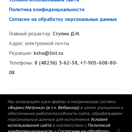
Политика конфиденциальности
Согласие на обработку персональных данных
Главный редактор:
Ступин Д.И.
Адрес электронной почты
Редакции:
ksha@list.ru
Телефоны:
8 (48236) 3-62-58, +7-905-608-80-
08
Мы используем куки-файлы и метрическую систему
«Яндекс.Метрика» (в т.ч. Вебвизор)
в целях улучшения и
обеспечения работоспособности сайта, обрабатываем
персональные данные для исполнения
Условия
использования сайта
в соответствии с
Политикой
конфиденциальности
и
Согласием на обработку